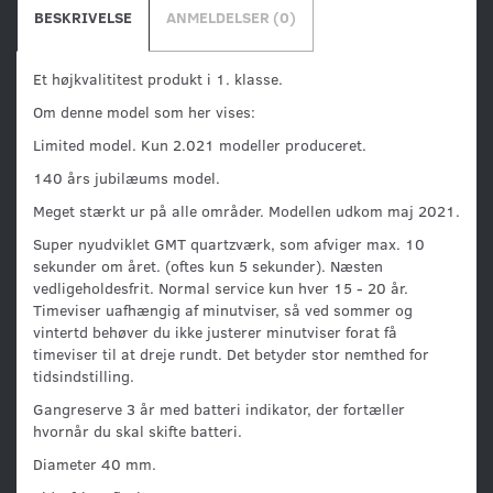
BESKRIVELSE
ANMELDELSER (0)
Et højkvalititest produkt i 1. klasse.
Om denne model som her vises:
Limited model. Kun 2.021 modeller produceret.
140 års jubilæums model.
Meget stærkt ur på alle områder. Modellen udkom maj 2021.
Super nyudviklet GMT quartzværk, som afviger max. 10
sekunder om året. (oftes kun 5 sekunder). Næsten
vedligeholdesfrit. Normal service kun hver 15 - 20 år.
Timeviser uafhængig af minutviser, så ved sommer og
vintertd behøver du ikke justerer minutviser forat få
timeviser til at dreje rundt. Det betyder stor nemthed for
tidsindstilling.
Gangreserve 3 år med batteri indikator, der fortæller
hvornår du skal skifte batteri.
Diameter 40 mm.