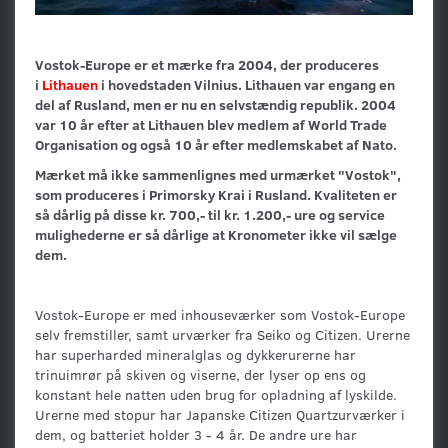
Vostok-Europe er et mærke fra 2004, der produceres
i
Lithauen
i hovedstaden Vilnius. Lithauen var engang en
del af Rusland, men er nu en selvstændig republik. 2004
var 10 år efter at Lithauen blev medlem af World Trade
Organisation og også 10 år efter medlemskabet af Nato.
Mærket må ikke sammenlignes med urmærket "Vostok",
som produceres i Primorsky Krai i Rusland. Kvaliteten er
så dårlig på disse kr. 700,- til kr. 1.200,- ure og service
mulighederne er så dårlige at Kronometer ikke vil sælge
dem.
Vostok-Europe er med inhouseværker som Vostok-Europe
selv fremstiller, samt urværker fra Seiko og Citizen. Urerne
har superharded mineralglas og dykkerurerne har
trinuimrør på skiven og viserne, der lyser op ens og
konstant hele natten uden brug for opladning af lyskilde.
Urerne med stopur har Japanske Citizen Quartzurværker i
dem, og batteriet holder 3 - 4 år. De andre ure har