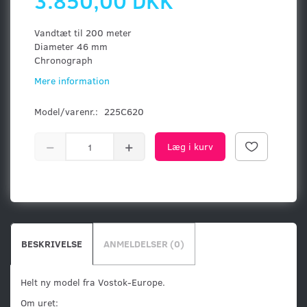
3.850,00 DKK
Vandtæt til 200 meter
Diameter 46 mm
Chronograph
Mere information
Model/varenr.:
225C620
Læg i kurv
BESKRIVELSE
ANMELDELSER (0)
Helt ny model fra Vostok-Europe.
Om uret: