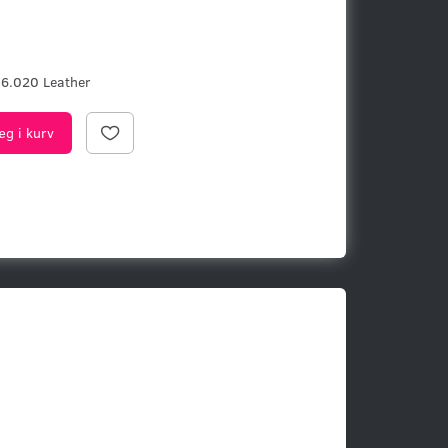
m
6.020 Leather
æg i kurv