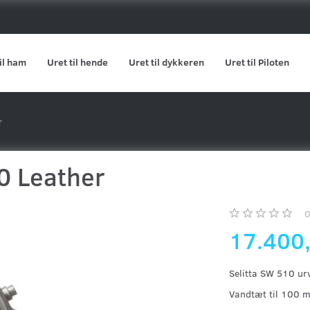
il ham
Uret til hende
Uret til dykkeren
Uret til Piloten
r
0 Leather
17.400
Selitta SW 510 u
Vandtæt til 100 m