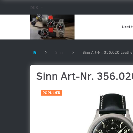
DKK
Uret t
Sinn
Sinn Art-Nr. 356.020 Leathe
Sinn Art-Nr. 356.02
POPULÆR