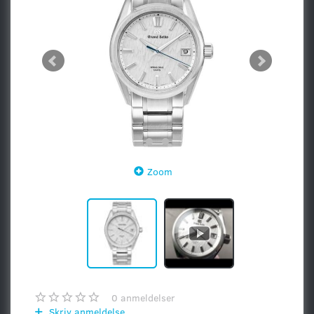
Zoom
0
anmeldelser
Skriv anmeldelse