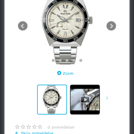
Zoom
0
anmeldelser
Skriv anmeldelse