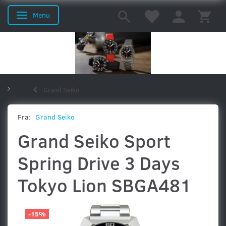
Menu
Skifte navigation
Grand Seiko
Uret til ham
Uret til hende
Uret til dykkeren
Fra:
Grand Seiko
Grand Seiko Sport
Uret til Piloten
Dresswatches
Vostok-Europe
Spring Drive 3 Days
Tokyo Lion SBGA481
MTM
Orient
Schaumburg
Seiko
-15%
Grand Seiko
Sinn
Watchwinders
Mærker