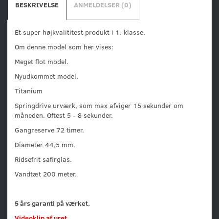
BESKRIVELSE
ANMELDELSER (0)
Et super højkvalititest produkt i 1. klasse.
Om denne model som her vises:
Meget flot model.
Nyudkommet model.
Titanium
Springdrive urværk, som max afviger 15 sekunder om
måneden. Oftest 5 - 8 sekunder.
Gangreserve 72 timer.
Diameter 44,5 mm.
Ridsefrit safirglas.
Vandtæt 200 meter.
5 års garanti på værket.
Videoklip af uret.