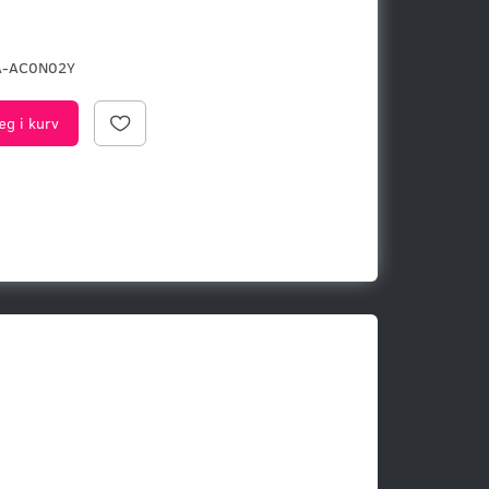
A-AC0N02Y
æg i kurv