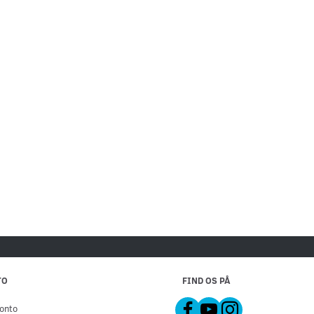
TO
FIND OS PÅ
onto