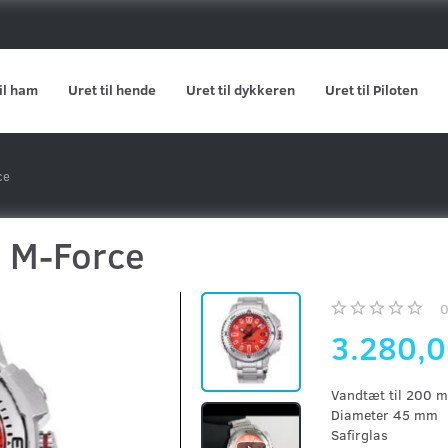
il ham
Uret til hende
Uret til dykkeren
Uret til Piloten
ce
 M-Force
3.280,
Vandtæt til 200 
Diameter 45 mm
Safirglas