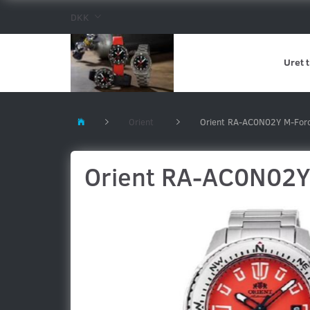
DKK
Uret t
Orient
Orient RA-AC0N02Y M-For
Orient RA-AC0N02Y