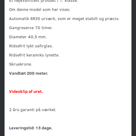
Et højkvalititest produkt i 1. klasse.
Om denne model som her vises:
Automatik 6R35 urværk, som er meget stabilt og præcis.
Gangreserve 70 timer.
Diameter 40,5 mm.
Ridsefrit tykt safirglas.
Ridsefrit keramiks lynette.
Skruekrone.
Vandtæt 200 meter.
Videoklip af uret.
2 års garanti på værket.
Leveringstid: 13 dage.