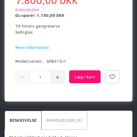
7.800,00 DKK
8.950,00 DKK
Du sparer:
1.150,00 DKK
70 timers gangreserve
Safirglas
Mere information
Model/varenr.:
SPB315J1
Læg i kurv
BESKRIVELSE
ANMELDELSER (0)