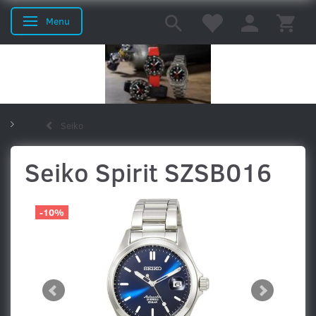
Menu
Skifte navigation
Seiko
Uret til ham
Uret til hende
Uret til dykkeren
Seiko Spirit SZSB016
Uret til Piloten
Dresswatches
Vostok-Europe
-10%
MTM
Orient
Schaumburg
Seiko
Grand Seiko
Sinn
Watchwinders
Mærker