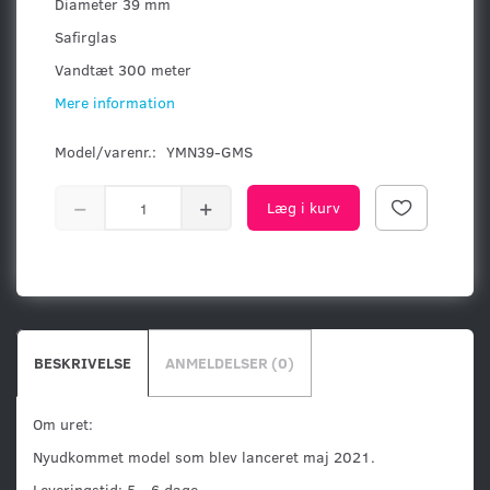
Diameter 39 mm
Safirglas
Vandtæt 300 meter
Mere information
Model/varenr.:
YMN39-GMS
Læg i kurv
BESKRIVELSE
ANMELDELSER (0)
Om uret:
Nyudkommet model som blev lanceret maj 2021.
Leveringstid: 5 - 6 dage.