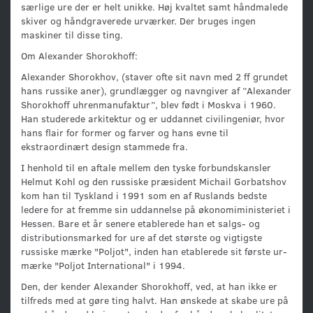
særlige ure der er helt unikke. Høj kvaltet samt håndmalede
skiver og håndgraverede urværker. Der bruges ingen
maskiner til disse ting.
Om Alexander Shorokhoff:
Alexander Shorokhov, (staver ofte sit navn med 2 ff grundet
hans russike aner), grundlægger og navngiver af ”Alexander
Shorokhoff uhrenmanufaktur”, blev født i Moskva i 1960.
Han studerede arkitektur og er uddannet civilingeniør, hvor
hans flair for former og farver og hans evne til
ekstraordinært design stammede fra.
I henhold til en aftale mellem den tyske forbundskansler
Helmut Kohl og den russiske præsident Michail Gorbatshov
kom han til Tyskland i 1991 som en af ​​Ruslands bedste
ledere for at fremme sin uddannelse på økonomiministeriet i
Hessen. Bare et år senere etablerede han et salgs- og
distributionsmarked for ure af det største og vigtigste
russiske mærke "Poljot", inden han etablerede sit første ur-
mærke "Poljot International" i 1994.
Den, der kender Alexander Shorokhoff, ved, at han ikke er
tilfreds med at gøre ting halvt. Han ønskede at skabe ure på