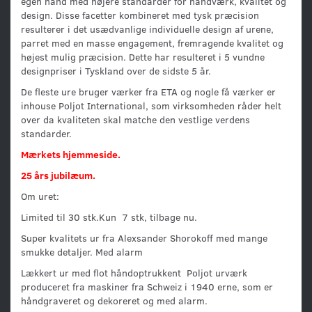
egen hånd med højere standarder for håndværk, kvalitet og
design. Disse facetter kombineret med tysk præcision
resulterer i det usædvanlige individuelle design af urene,
parret med en masse engagement, fremragende kvalitet og
højest mulig præcision. Dette har resulteret i 5 vundne
designpriser i Tyskland over de sidste 5 år.
De fleste ure bruger værker fra ETA og nogle få værker er
inhouse Poljot International, som virksomheden råder helt
over da kvaliteten skal matche den vestlige verdens
standarder.
Mærkets hjemmeside.
25 års jubilæum.
Om uret:
Limited til 30 stk.Kun 7 stk, tilbage nu.
Super kvalitets ur fra Alexsander Shorokoff med mange
smukke detaljer. Med alarm
Lækkert ur med flot håndoptrukkent Poljot urværk
produceret fra maskiner fra Schweiz i 1940 erne, som er
håndgraveret og dekoreret og med alarm.