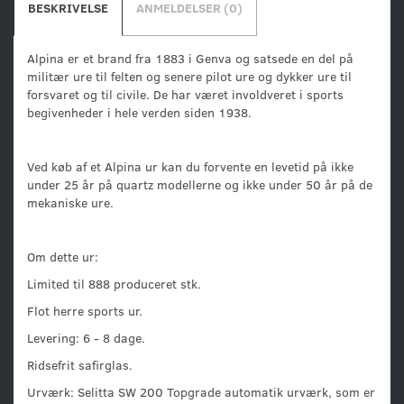
BESKRIVELSE
ANMELDELSER (0)
Alpina er et brand fra 1883 i Genva og satsede en del på
militær ure til felten og senere pilot ure og dykker ure til
forsvaret og til civile. De har været involdveret i sports
begivenheder i hele verden siden 1938.
Ved køb af et Alpina ur kan du forvente en levetid på ikke
under 25 år på quartz modellerne og ikke under 50 år på de
mekaniske ure.
Om dette ur:
Limited til 888 produceret stk.
Flot herre sports ur.
Levering: 6 - 8 dage.
Ridsefrit safirglas.
Urværk: Selitta SW 200 Topgrade automatik urværk, som er