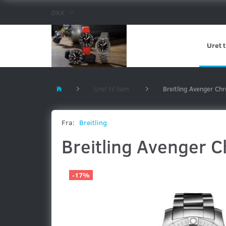
DKK
Uret t
Uret til ham
Breitling Avenger C
Fra:
Breitling
Breitling Avenger
-17%