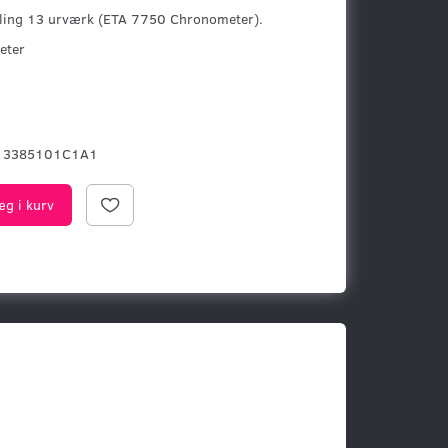
tling 13 urværk (ETA 7750 Chronometer).
eter
13385101C1A1
æg i kurv