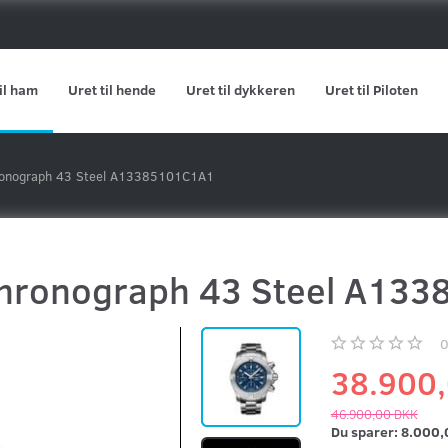
il ham
Uret til hende
Uret til dykkeren
Uret til Piloten
hronograph 43 Steel A13385101C1A1
 Chronograph 43 Steel A13
38.900
46.900,00 DKK
Du sparer:
8.000,