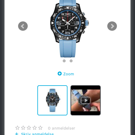
Zoom
0
anmeldelser
Skriv anmeldelse