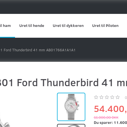
il ham
Uret til hende
Uret til dykkeren
Uret til Piloten
 B01 Ford Thunderbird 41 mm AB01766A1A1A1
e B01 Ford Thunderbird 4
54.400
66.000,00 DKK
Du sparer:
11.600