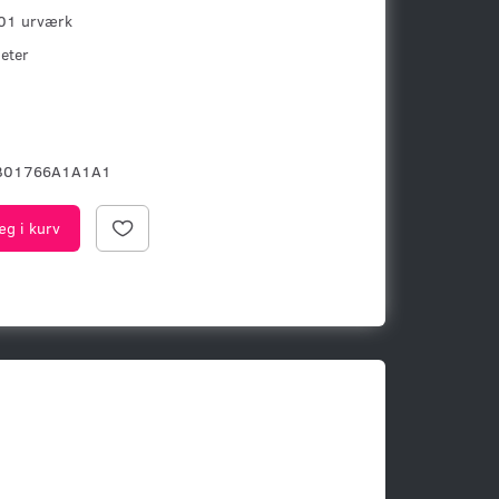
 01 urværk
eter
B01766A1A1A1
æg i kurv