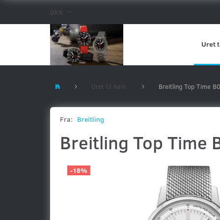
DKK
Uret t
Uret til ham
Breitling Top Time
Fra:
Breitling
Breitling Top Tim
-18%