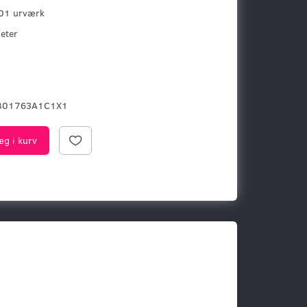
 01 urværk
eter
B01763A1C1X1
æg i kurv