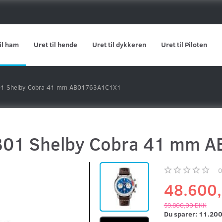
il ham
Uret til hende
Uret til dykkeren
Uret til Piloten
 B01 Shelby Cobra 41 mm AB01763A1C1X1
e B01 Shelby Cobra 41 mm
48.600
59.800,00 DKK
Du sparer:
11.200