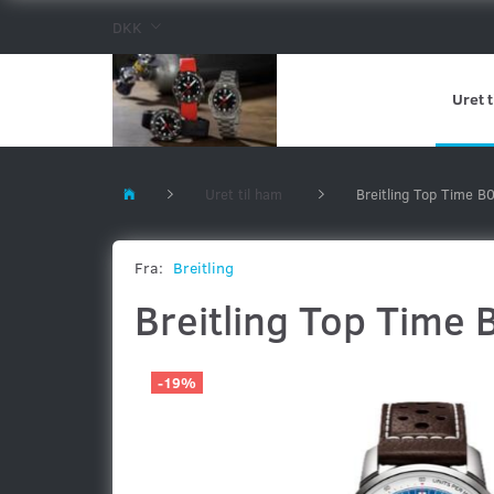
DKK
Uret t
Uret til ham
Breitling Top Time
Fra:
Breitling
Breitling Top Tim
-19%