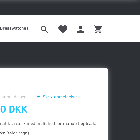
Orient
Schaumburg
Seiko
Grand Seiko
Sinn
Mærker
Vostok-Europe
MTM
Watchwinders
Dresswatches
0
anmeldelser
Skriv anmeldelse
00 DKK
matik urværk med mulighed for manuelt optræk.
er (tåler regn).