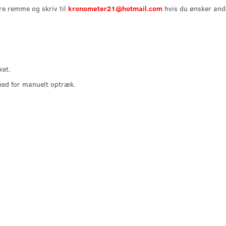
re remme og skriv til
kronometer21@hotmail.com
hvis du ønsker and
ket.
ed for manuelt optræk.