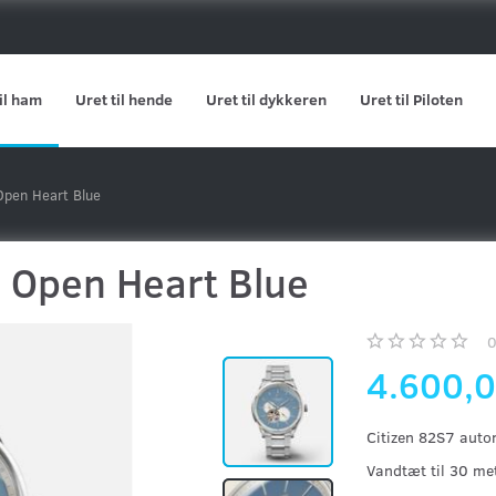
il ham
Uret til hende
Uret til dykkeren
Uret til Piloten
- Open Heart Blue
 - Open Heart Blue
4.600,
Citizen 82S7 auto
Vandtæt til 30 met