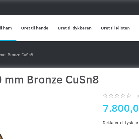
il ham
Uret til hende
Uret til dykkeren
Uret til Piloten
 mm Bronze CuSn8
0 mm Bronze CuSn8
7.800,
Dekla er et tysk 