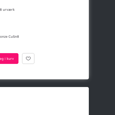
8 urværk
onze CuSn8
æg i kurv