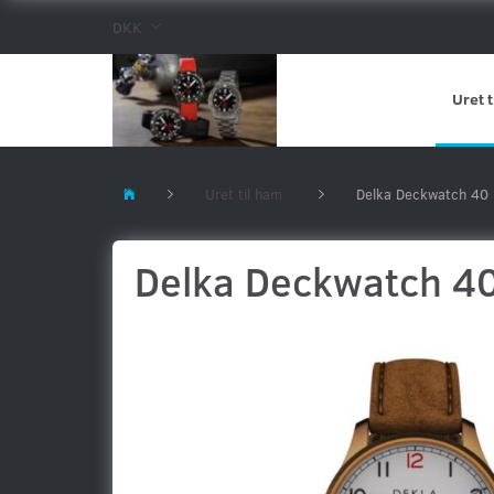
DKK
Uret t
Uret til ham
Delka Deckwatch 40
Delka Deckwatch 4