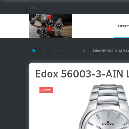
DKK
Uret t
Uret til ham
Edox 56003-3-AIN L
Edox 56003-3-AIN 
-51%