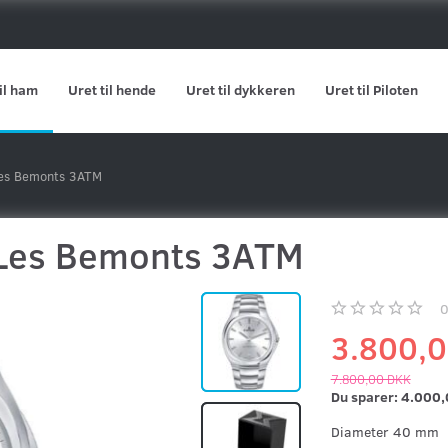
il ham
Uret til hende
Uret til dykkeren
Uret til Piloten
es Bemonts 3ATM
Les Bemonts 3ATM
3.800,
7.800,00 DKK
Du sparer:
4.000,
Diameter 40 mm