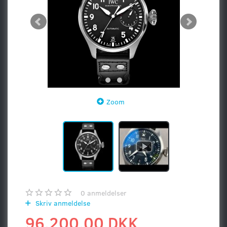
Zoom
0
anmeldelser
Skriv anmeldelse
96.200,00 DKK