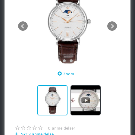
Zoom
0
anmeldelser
Skriv anmeldelse