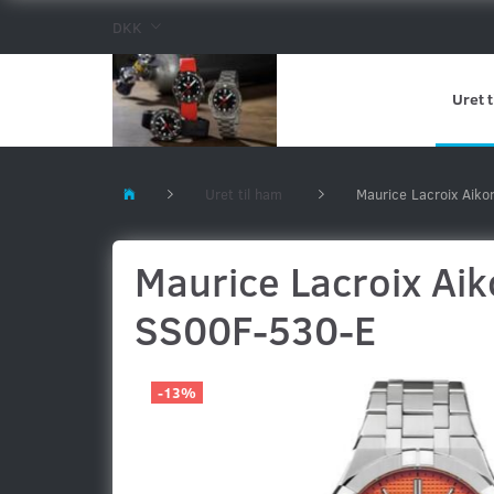
DKK
Uret t
Uret til ham
Maurice Lacroix Aik
Maurice Lacroix Aik
SS00F-530-E
-13%