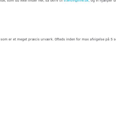
, som du ikke finder her, så skriv til
stenov@live.dk,
og vi hjælper d
om er et meget præcis urværk. Ofteds inden for max afvigelse på 5 s