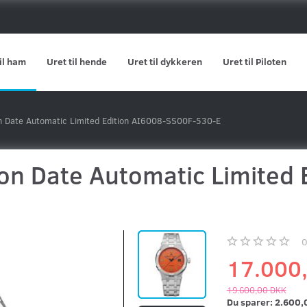
il ham
Uret til hende
Uret til dykkeren
Uret til Piloten
on Date Automatic Limited Edition AI6008-SS00F-530-E
on Date Automatic Limited 
17.000
19.600,00 DKK
Du sparer:
2.600,