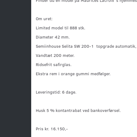
Finder du en model på Maurices Lacroix´s hjemmeside
Om uret:
Limited model til 888 stk.
Diameter 42 mm.
Semiinhouse Selita SW 200-1 topgrade automatik, s
Vandtæt 200 meter.
Ridsefrit safirglas.
Ekstra rem i orange gummi medfølger.
Leveringstid: 6 dage.
Husk 5 % kontantrabat ved bankoverførsel.
Pris kr. 16.150,-