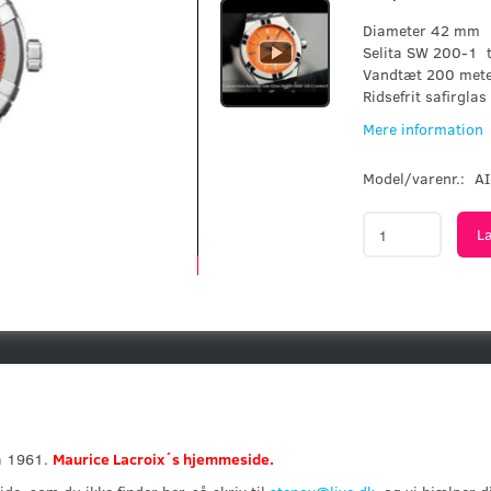
Diameter 42 mm
Selita SW 200-1 
Vandtæt 200 met
Ridsefrit safirglas
Mere information
Model/varenr.:
A
L
ra 1961.
Maurice Lacroix´s hjemmeside.