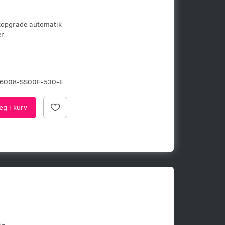
topgrade automatik
er
I6008-SS00F-530-E
æg i kurv