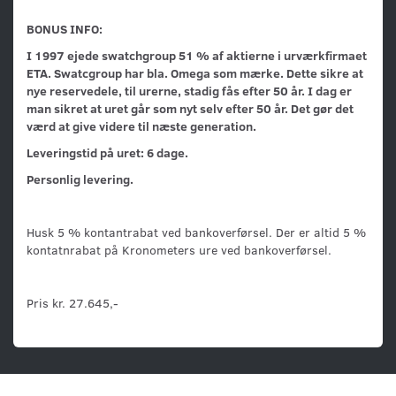
BONUS INFO:
I 1997 ejede swatchgroup 51 % af aktierne i urværkfirmaet
ETA. Swatcgroup har bla. Omega som mærke. Dette sikre at
nye reservedele, til urerne, stadig fås efter 50 år. I dag er
man sikret at uret går som nyt selv efter 50 år. Det gør det
værd at give videre til næste generation.
Leveringstid på uret: 6 dage.
Personlig levering.
Husk 5 % kontantrabat ved bankoverførsel. Der er altid 5 %
kontatnrabat på Kronometers ure ved bankoverførsel.
Pris kr. 27.645,-