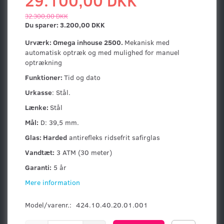
29.100,00 DKK
32.300,00 DKK
Du sparer:
3.200,00 DKK
Urværk: Omega inhouse 2500.
Mekanisk med
automatisk optræk og med mulighed for manuel
optrækning
Funktioner:
Tid og dato
Urkasse
: Stål.
Lænke:
Stål
Mål:
D: 39,5 mm.
Glas: Harded
antirefleks ridsefrit safirglas
Vandtæt:
3 ATM (30 meter)
Garanti:
5 år
Mere information
Model/varenr.:
424.10.40.20.01.001