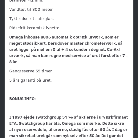
Vandtæt til 300 meter.
Tykt ridsefrit safirglas.
Ridsefrit keramisk lynette.
Omega inhouse 8806 automatik optræk urværk, som er
meget stødsikkert. Derudover master chrometerværk, så
uret ligger på mellem 0 til + 4 sekunder i døgnet. Co-Axl
urværk, så man kan regne med service af uret først efter 7 -
8 år.
Gangreserve 55 timer.
5 års garanti på uret.
BONUS INFO:
I 1997 ejede swatchgroup 51 % af aktierne i urværkfirmaet
ETA. Swatchgroup har bla. Omega som mærke. Dette sikre
at nye reservedele, til urerne, stadig fås efter 50 år. I dag er
man sikret at uret går som nyt selv efter 50 år. Det gør det