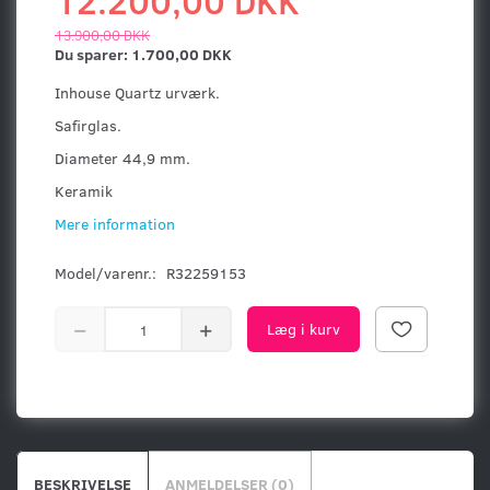
12.200,00 DKK
13.900,00 DKK
Du sparer:
1.700,00 DKK
Inhouse Quartz urværk.
Safirglas.
Diameter 44,9 mm.
Keramik
Mere information
Model/varenr.:
R32259153
Læg i kurv
BESKRIVELSE
ANMELDELSER (0)