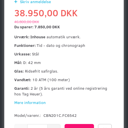
Skriv anmeldelse
38.950,00 DKK
46.800,00 DKK
Du sparer:
7.850,00 DKK
Urværk: Inhouse
automatik urværk.
Funktioner:
Tid - dato og chronograph
Urkasse:
Stål
Mål:
D: 42 mm
Glas:
Ridsefrit safirglas.
Vandtæt:
10 ATM (100 meter)
Garanti:
2 år (5 års garanti ved online registrering
hos Tag Heuer).
Mere information
Model/varenr.:
CBN201C.FC6542