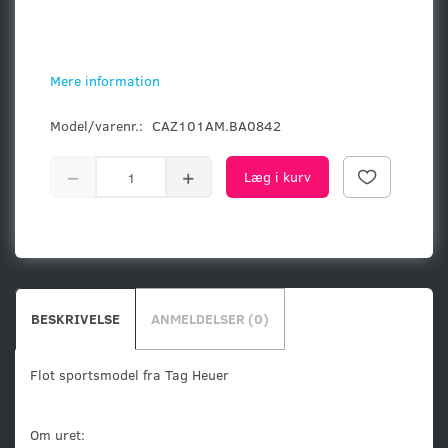
Mere information
Model/varenr.:
CAZ101AM.BA0842
Læg i kurv
BESKRIVELSE
ANMELDELSER (0)
Flot sportsmodel fra Tag Heuer
Om uret: