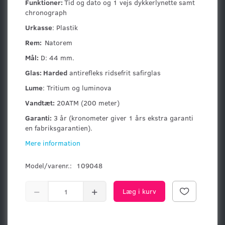
Funktioner:
Tid og dato og 1 vejs dykkerlynette samt
chronograph
Urkasse
: Plastik
Rem:
Natorem
Mål:
D: 44 mm.
Glas: Harded
antirefleks ridsefrit safirglas
Lume
: Tritium og luminova
Vandtæt:
20ATM (200 meter)
Garanti:
3 år (kronometer giver 1 års ekstra garanti
en fabriksgarantien).
Mere information
Model/varenr.:
109048
Læg i kurv