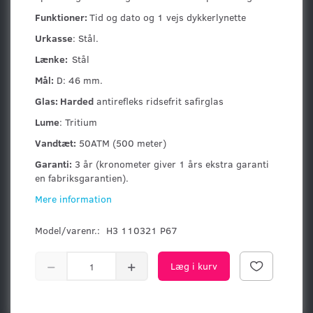
Funktioner:
Tid og dato og 1 vejs dykkerlynette
Urkasse
: Stål.
Lænke:
Stål
Mål:
D: 46 mm.
Glas: Harded
antirefleks ridsefrit safirglas
Lume
: Tritium
Vandtæt:
50ATM (500 meter)
Garanti:
3 år (kronometer giver 1 års ekstra garanti
en fabriksgarantien).
Mere information
Model/varenr.:
H3 110321 P67
Læg i kurv