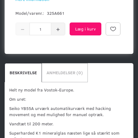
Model/varenr.:
325A661
Læg i kurv
BESKRIVELSE
ANMELDELSER (0)
Helt ny model fra Vostok-Europe.
Om uret:
Seiko YB55A urværk automatikurværk med hacking
movement og med mulighed for manuel optræk.
Vandtæt til 200 meter.
Superharded K1 mineralglas næsten lige så stærkt som