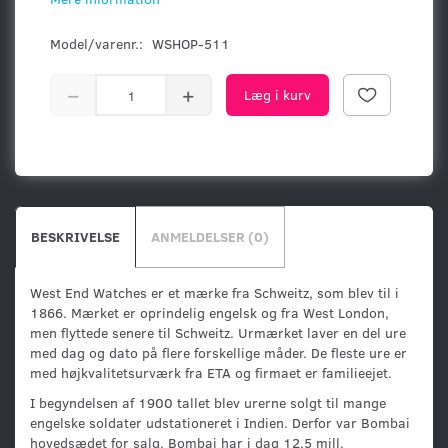
Model/varenr.:
WSHOP-511
Læg i kurv
BESKRIVELSE
ANMELDELSER (0)
West End Watches er et mærke fra Schweitz, som blev til i
1866. Mærket er oprindelig engelsk og fra West London,
men flyttede senere til Schweitz. Urmærket laver en del ure
med dag og dato på flere forskellige måder. De fleste ure er
med højkvalitetsurværk fra ETA og firmaet er familieejet.
I begyndelsen af 1900 tallet blev urerne solgt til mange
engelske soldater udstationeret i Indien. Derfor var Bombai
hovedsædet for salg. Bombai har i dag 12,5 mill.