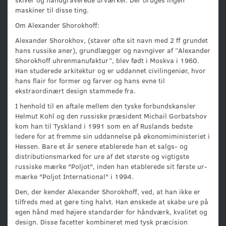
maskiner til disse ting.
Om Alexander Shorokhoff:
Alexander Shorokhov, (staver ofte sit navn med 2 ff grundet
hans russike aner), grundlægger og navngiver af ”Alexander
Shorokhoff uhrenmanufaktur”, blev født i Moskva i 1960.
Han studerede arkitektur og er uddannet civilingeniør, hvor
hans flair for former og farver og hans evne til
ekstraordinært design stammede fra.
I henhold til en aftale mellem den tyske forbundskansler
Helmut Kohl og den russiske præsident Michail Gorbatshov
kom han til Tyskland i 1991 som en af ​​Ruslands bedste
ledere for at fremme sin uddannelse på økonomiministeriet i
Hessen. Bare et år senere etablerede han et salgs- og
distributionsmarked for ure af det største og vigtigste
russiske mærke "Poljot", inden han etablerede sit første ur-
mærke "Poljot International" i 1994.
Den, der kender Alexander Shorokhoff, ved, at han ikke er
tilfreds med at gøre ting halvt. Han ønskede at skabe ure på
egen hånd med højere standarder for håndværk, kvalitet og
design. Disse facetter kombineret med tysk præcision