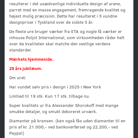
resulterer i det usædvanlige individuelle design af urene,
parret med en masse engagement, fremragende kvalitet og
højest mulig præcision. Dette har resulteret i 5 vundne
designpriser i Tyskland over de sidste 5 år.
De fleste ure bruger værker fra ETA og nogle få værker er
inhouse Poljot International, som virksomheden råder helt
over da kvaliteten skal matche den vestlige verdens
standarder.
Mærkets hjemmeside.
25 års jubilæum.
Om uret:
Har vundet sølv pris i design i 2025 i New York
Limtied til 19 stk. Kun 17 stk. tilbage nu.
Super kvalitets ur fra Alexsander Shorokoff med mange
smukke detaljer, og smukt dekoreret urværk.
Diamanter på kransen. (kan også fås uden diamanter til en
pris af kr. 21.000,- ved bankoverførsel og 22.200,- ved
Paypal)