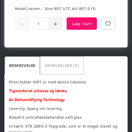
Model/varenr.:
Sinn 857 UTC Art 857.010
Læg i kurv
BESKRIVELSE
ANMELDELSER (0)
Pilot/dykker GMT ur med ekstra tidszone.
Tigmenteret urkasse og lænke.
Ar-Dehumidifying Technology.
Levering: Spørg om levering.
Ridsefrit antirefleksbehandlet safirglas.
Urværk: ETA 2893-2 Topgrade, som er et meget slankt og
præcis værk.