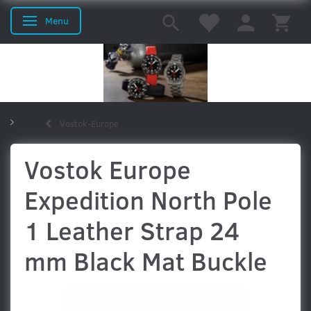
Menu
Skifte navigation
Vostok-Europe
Uret til ham
Uret til hende
Uret til dykkeren
Vostok Europe
Expedition North Pole
Uret til Piloten
Dresswatches
Vostok-Europe
1 Leather Strap 24
mm Black Mat Buckle
MTM
Orient
Schaumburg
Seiko
Grand Seiko
Sinn
Watchwinders
Mærker