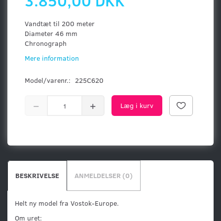
3.850,00 DKK
Vandtæt til 200 meter
Diameter 46 mm
Chronograph
Mere information
Model/varenr.:
225C620
Læg i kurv
BESKRIVELSE
ANMELDELSER (0)
Helt ny model fra Vostok-Europe.
Om uret: